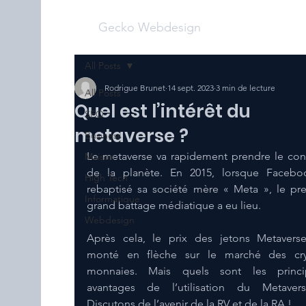
Gecko Webdesign
All Posts
Rodrigue Brunet
14 sept. 2023
3 min de lecture
All Posts
Quel est l’intérêt du
SEO
metaverse ?
Business
Le metaverse va rapidement prendre le cont
Maison
de la planète. En 2015, lorsque Facebo
High Tech
rebaptisé sa société mère « Meta », le pre
Informatique
grand battage médiatique a eu lieu. 
Webdesign
Après cela, le prix des jetons Metaverse
monté en flèche sur le marché des cry
monnaies. Mais quels sont les princip
avantages de l’utilisation du Metavers
Discutons de l’avenir de la RV et de la RA !