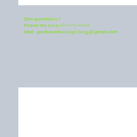
Paris, France
P
olitique de confidentialité
Des questions ?
Politique de cookies
Posez-les nous directement.
geckowebdesign.blog@gmail.com
Mentions légales
Mail :
geckowebdesign.blog@gmail.com
Contact
© 2023 Gecko Webdesign Toulouse