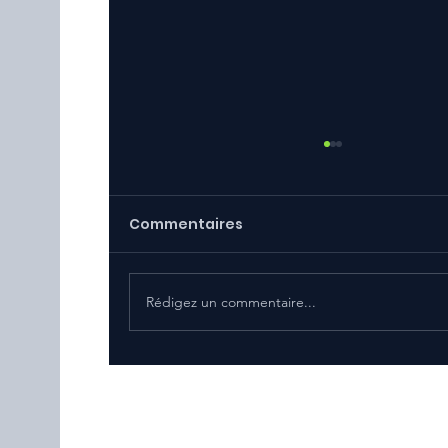
Commentaires
Rédigez un commentaire...
Sauvegarder ses cassettes vi
les secrets d'une numérisatio
faite