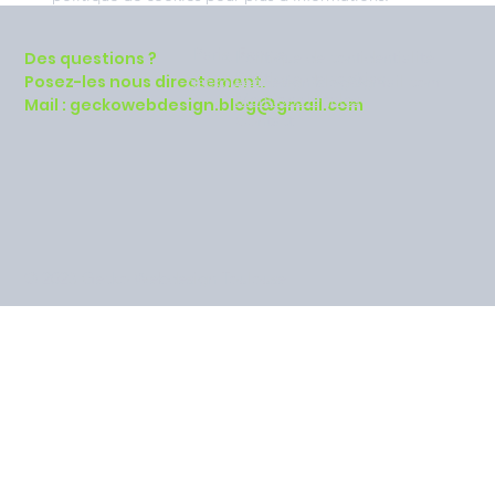
Paris, France
P
olitique de confidentialité
Des questions ?
Politique de cookies
Posez-les nous directement.
geckowebdesign.blog@gmail.com
Mentions légales
Mail :
geckowebdesign.blog@gmail.com
Contact
© 2023 Gecko Webdesign Toulouse