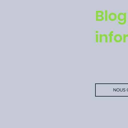
Blog
info
SEO
Webdesign
Et tout le res
NOUS 