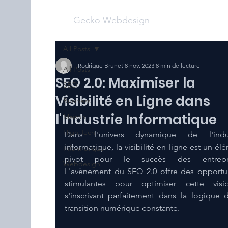
Gecko Webdesign
All Posts
Rodrigue Brunet
8 nov. 2023
8 min de lecture
All Posts
SEO 2.0: Maximiser la
SEO
Visibilité en Ligne dans
Business
l'Industrie Informatique
Maison
High Tech
Dans l'univers dynamique de l'indust
informatique, la visibilité en ligne est un élé
Informatique
pivot pour le succès des entrepris
Webdesign
L'avènement du SEO 2.0 offre des opportun
stimulantes pour optimiser cette visibil
s'inscrivant parfaitement dans la logique d
transition numérique constante.