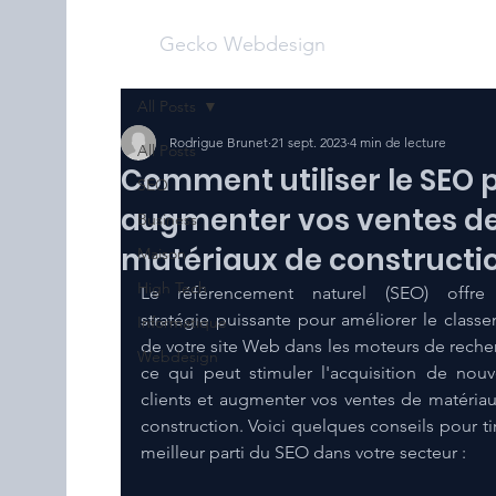
Gecko Webdesign
All Posts
Rodrigue Brunet
21 sept. 2023
4 min de lecture
All Posts
Comment utiliser le SEO 
SEO
augmenter vos ventes d
Business
matériaux de constructi
Maison
High Tech
Le référencement naturel (SEO) offre 
stratégie puissante pour améliorer le classe
Informatique
de votre site Web dans les moteurs de recher
Webdesign
ce qui peut stimuler l'acquisition de nouv
clients et augmenter vos ventes de matériau
construction. Voici quelques conseils pour tire
meilleur parti du SEO dans votre secteur :