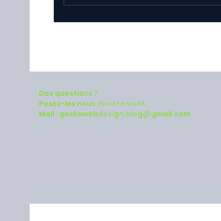
Vidéo Marketing 2024 : Les 4
Tendances Incontournables p
Boostez Votre Engagement
Paris, France
P
olitique de confidentialité
Des questions ?
Politique de cookies
Posez-les nous directement.
geckowebdesign.blog@gmail.com
Mentions légales
Mail :
geckowebdesign.blog@gmail.com
Contact
© 2023 Gecko Webdesign Toulouse